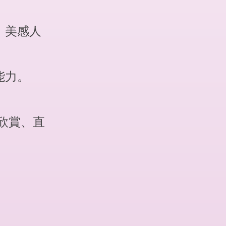
、美感人
能力。
欣賞、直