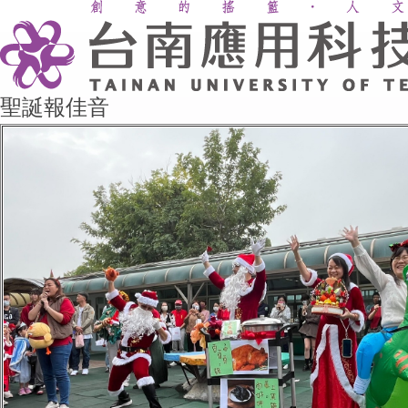
聖誕報佳音