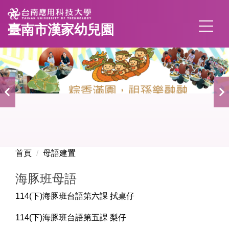
跳
到
臺南市漢家幼兒園
主
要
內
容
區
首頁
母語建置
海豚班母語
114(下)海豚班台語第六課 拭桌仔
114(下)海豚班台語第五課 梨仔