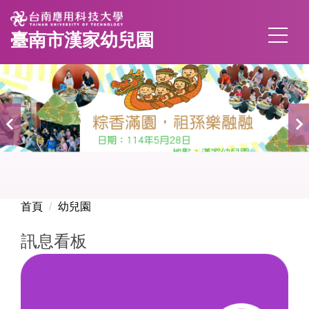
跳
到
臺南市漢家幼兒園
主
要
內
容
區
首頁
幼兒園
訊息看板