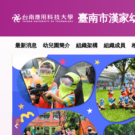
跳
到
臺南市漢家
主
要
內
容
最新消息
幼兒園簡介
組織架構
組織成員
區