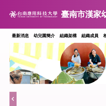
跳
到
臺南市漢家
主
要
內
容
最新消息
幼兒園簡介
組織架構
組織成員
區