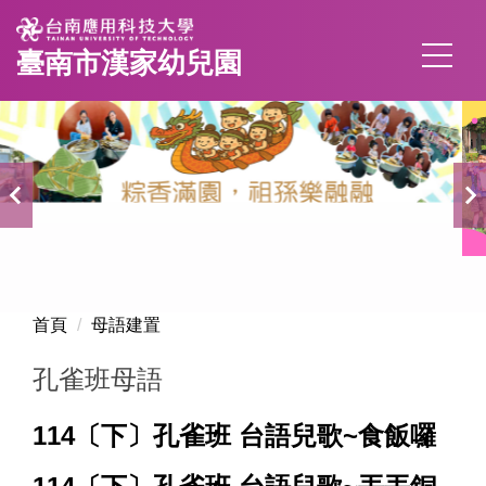
跳
到
臺南市漢家幼兒園
主
要
內
容
區
首頁
母語建置
孔雀班母語
114〔下〕孔雀班 台語兒歌~食飯囉