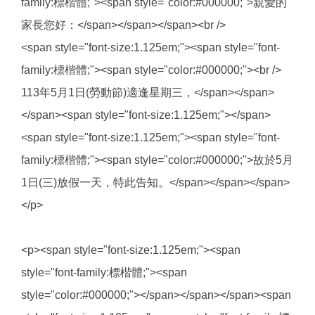
family:標楷體;"><span style="color:#000000;">親愛的
家長您好：</span></span></span><br />
<span style="font-size:1.125em;"><span style="font-
family:標楷體;"><span style="color:#000000;"><br />
113年5月1日(勞動節)適逢星期三，</span></span>
</span><span style="font-size:1.125em;"></span>
<span style="font-size:1.125em;"><span style="font-
family:標楷體;"><span style="color:#000000;">故於5月
1日(三)放假一天，特此告知。</span></span></span>
</p>
<p><span style="font-size:1.125em;"><span
style="font-family:標楷體;"><span
style="color:#000000;"></span></span></span><span