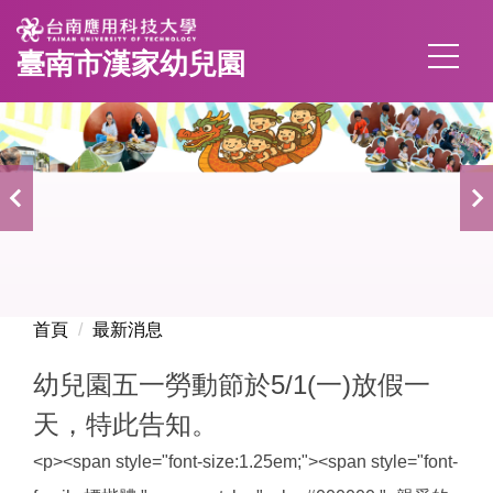
跳
到
臺南市漢家幼兒園
主
要
內
容
區
首頁
最新消息
幼兒園五一勞動節於5/1(一)放假一
天，特此告知。
<p><span style="font-size:1.25em;"><span style="font-