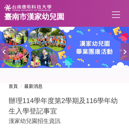
跳
到
臺南市漢家幼兒園
主
要
內
容
區
首頁
最新消息
辦理114學年度第2學期及116學年幼
生入學登記事宜
漢家幼兒園招生資訊