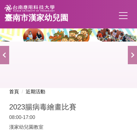
跳
到
臺南市漢家幼兒園
主
要
內
容
區
首頁
近期活動
2023腸病毒繪畫比賽
08:00-17:00
漢家幼兒園教室