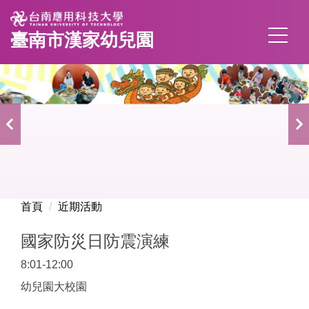
跳
到
臺南市漢家幼兒園
主
要
內
容
區
首頁
近期活動
國家防災日防震演練
8:01-12:00
幼兒園大校園