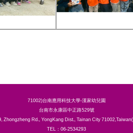
71002)台南應用科技大學-漢家幼兒園
台南市永康區中正路529號
, Zhongzheng Rd., YongKang Dist., Tainan City 71002,Taiwan
TEL：06-2534293