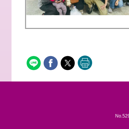
No.529