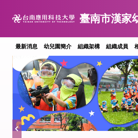
跳
到
臺南市漢家
主
要
內
容
最新消息
幼兒園簡介
組織架構
組織成員
區