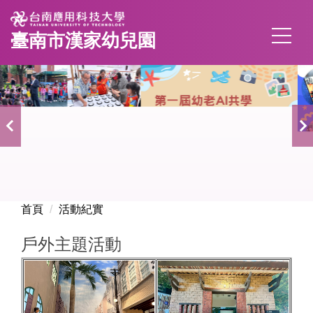
跳
到
臺南市漢家幼兒園
主
要
內
容
區
首頁
活動紀實
戶外主題活動