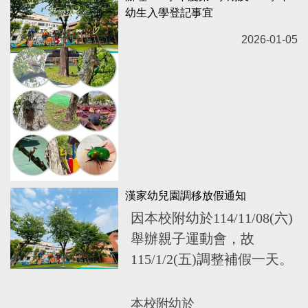
幼生入學登記事宜
2026-01-05
漢家幼兒園調移放假通知
因本校附幼於114
/
11/08(
六)
舉辦親子運動會，故
115
/
1/2(
五)調整補假一天。
本校附幼於