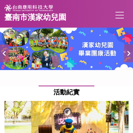
跳
到
臺南市漢家幼兒園
主
要
內
容
區
活動紀實