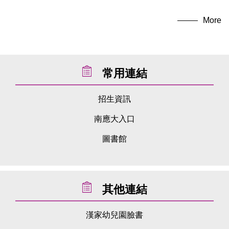
親
母
災
業
親
幼
幼
幼
多
幼
兒
兒
兒
功
兒
子
親
日
照
子
園
園
園
能
園
More
運
節
防
運
既
大
戶
展
既
南
校
外
演
南
動
活
震
動
應
園
中
應
會
動
演
會
大
心
大
校
校
練
園
園
常用連結
招生資訊
南應大入口
圖書館
其他連結
漢家幼兒園臉書