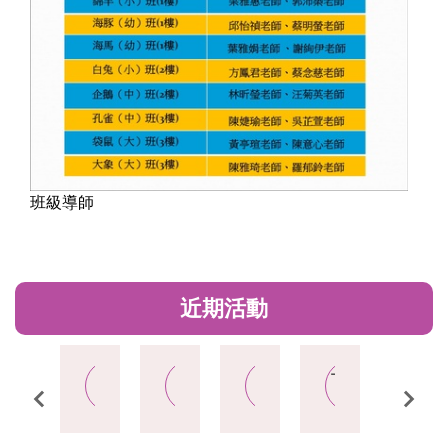
班級導師
近期活動
十一月
4
幼
八月
國
九月
大
十月
十一月
4
04
21
3-5
04
8-12
8
1
兒
家
班
1
00-
9:01-
8:00-
8:30-
9:00-
9:01-
屆
園
防
畢
屆
:30
11:30
12:00
12:00
11:30
11:3