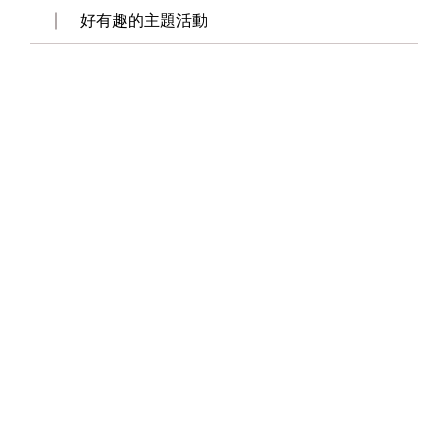
好有趣的主題活動
雙層巴士進入校園
來玩闖關遊戲歡喜過新年
來玩闖關遊戲歡喜過新年(影音)
期末的回顧→總是讓人會心一笑
漢家幼兒園第41屆親子運動會-影音
漢家幼兒園第41屆親子運動會