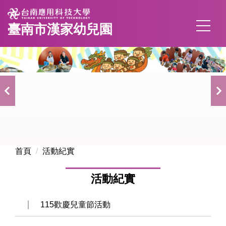
跳
到
臺南市漢家幼兒園
主
要
內
容
區
首頁
活動紀實
活動紀實
115歡慶兒童節活動